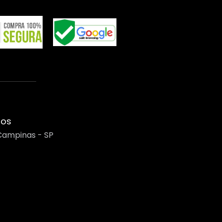
mos
Campinas - SP