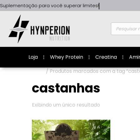
Suplementação para você
superar limites!
Loja
Whey Protein
Creatina
Ami
Início
/ Produtos marcados com a tag “cast
castanhas
Exibindo um único resultado