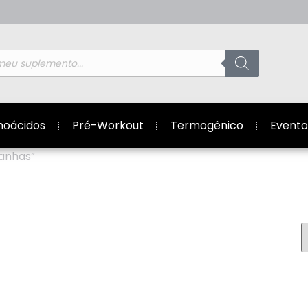
noácidos
Pré-Workout
Termogênico
Evento
anhas”