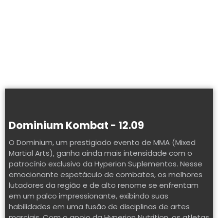
A parceria com os eventos de MMA não só ressalta o
compromisso da Hyperion com o bem-estar dos
competidores, mas também enfatiza sua dedicação
em promover um estilo de vida saudável e a busca
incansável pela excelência nos esportes de combate.
Dominium Kombat - 12.09
O Dominium, um prestigiado evento de MMA (Mixed
Martial Arts), ganha ainda mais intensidade com o
patrocínio exclusivo da Hyperion Suplementos. Nesse
emocionante espetáculo de combates, os melhores
lutadores da região e de alto renome se enfrentam
em um palco impressionante, exibindo suas
habilidades em uma fusão de disciplinas de artes
marciais. Com o apoio da Hyperion Nutrition, os atletas